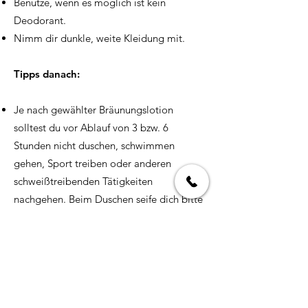
Benutze, wenn es möglich ist kein
Deodorant.
Nimm dir dunkle, weite Kleidung mit.
Tipps danach:
Je nach gewählter Bräunungslotion
solltest du vor Ablauf von 3 bzw. 6
Stunden nicht duschen, schwimmen
gehen, Sport treiben oder anderen
schweißtreibenden Tätigkeiten
nachgehen. Beim Duschen seife dich bitte
mit reichlich Duschgel ab.
Tupfe deinen Körper trocken, nicht
rubbeln!
Nach dem Bronzing ist eine ausreichende
Feuchtigkeitspflege der Schlüssel zu
langanhaltender Bräune und gepflegtem