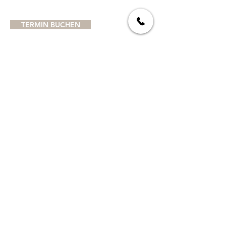
TERMIN BUCHEN
FOLGE UNS AUF SOCIAL MEDIA
LEISTUNGEN
PERMANENT MAKE UP
HYDRAFACIAL
GESICHTSBEHANDLUNGEN
MICRONEEDLING
DAUERHAFTE HAARENTFERNUNG
TANNING
MICRODERMABRASION
WIMPERNLIFTING
HAUTVERJÜNGUNG DURCH IPL
HAUTANALYSE